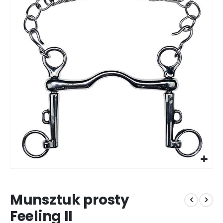
galerii
Przejdź
na
Munsztuk prosty
początek
galerii
Feeling II