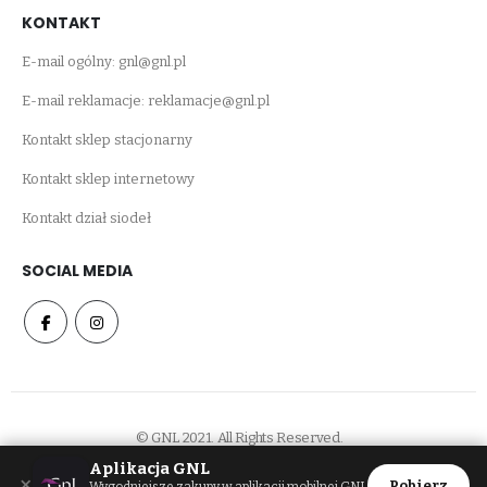
KONTAKT
E-mail ogólny:
gnl@gnl.pl
E-mail reklamacje:
reklamacje@gnl.pl
Kontakt sklep stacjonarny
Kontakt sklep internetowy
Kontakt dział siodeł
SOCIAL MEDIA
© GNL 2021. All Rights Reserved.
Aplikacja GNL
×
Pobierz
Wygodniejsze zakupy w aplikacji mobilnej GNL