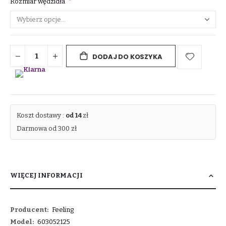
Rozmiar wędzidła
DODAJ DO KOSZYKA
Koszt dostawy :
od 14
zł
Darmowa od 300 zł
WIĘCEJ INFORMACJI
Więcej
Feeling
informacji
603052125