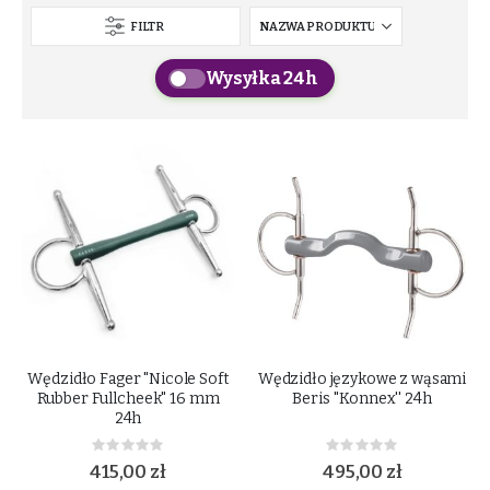
FILTR
Wysyłka 24h
Wędzidło Fager "Nicole Soft
Wędzidło językowe z wąsami
Rubber Fullcheek" 16 mm
Beris ''Konnex'' 24h
24h
Rating:
Rating:
0%
0%
415,00 zł
495,00 zł