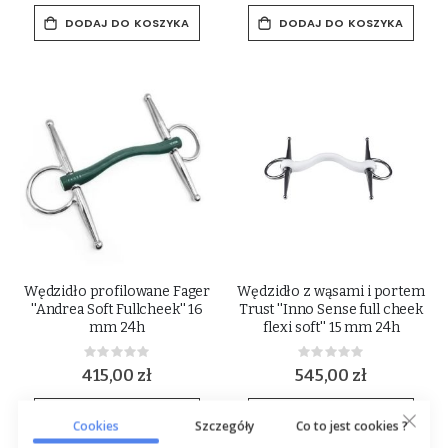
DODAJ DO KOSZYKA
DODAJ DO KOSZYKA
Wędzidło profilowane Fager
Wędzidło z wąsami i portem
''Andrea Soft Fullcheek'' 16
Trust ''Inno Sense full cheek
mm 24h
flexi soft'' 15 mm 24h
Rating:
Rating:
0%
0%
415,00 zł
545,00 zł
DODAJ DO KOSZYKA
DODAJ DO KOSZYKA
Cookies
Szczegóły
Co to jest cookies ?