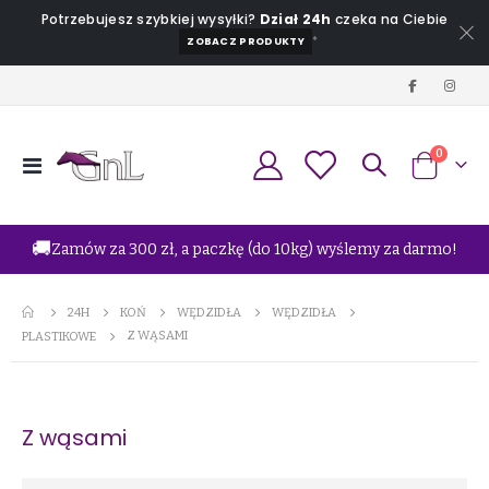
Potrzebujesz szybkiej wysyłki?
Dział 24h
czeka na Ciebie
*
ZOBACZ PRODUKTY
produkt
0
Przełącznik
Koszyk
Nav
🚚
Zamów za 300 zł, a paczkę (do 10kg) wyślemy za darmo!
24H
KOŃ
WĘDZIDŁA
WĘDZIDŁA
Z WĄSAMI
PLASTIKOWE
Z wąsami