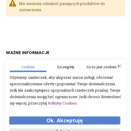
Nie możemy odnaleźć pasujących produktów do
zaznaczenia.
WAŻNE INFORMACJE
O nas
Cookies
Szczegóły
Co to jest cookies ?
Dane firmy
Używamy ciasteczek, aby ulepszać nasze usługi, oferować
spersonalizowane oferty i poprawiać Twoje doświadczenia.
Regulamin
Jeśli nie zaakceptujesz opcjonalnych ciasteczek poniżej, Twoje
Zwroty i reklamacje
doświadczenia mogą być ograniczone. Jeśli chcesz dowiedzieć
się więcej, przeczytaj
Politykę Cookies
.
Polityka prywatności
Sklep stacjonarny
Ok. Akceptuję
STREFA KLIENTA