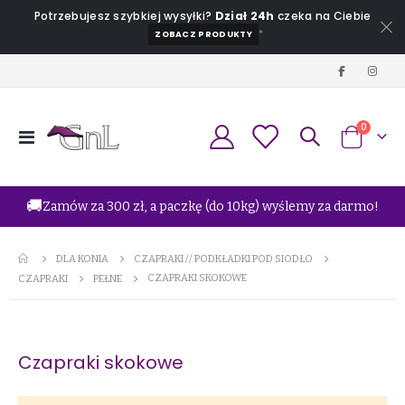
Potrzebujesz szybkiej wysyłki?
Dział 24h
czeka na Ciebie
*
ZOBACZ PRODUKTY
produkt
0
Przełącznik
Koszyk
Nav
🚚
Zamów za 300 zł, a paczkę (do 10kg) wyślemy za darmo!
DLA KONIA
CZAPRAKI // PODKŁADKI POD SIODŁO
CZAPRAKI SKOKOWE
CZAPRAKI
PEŁNE
Czapraki skokowe